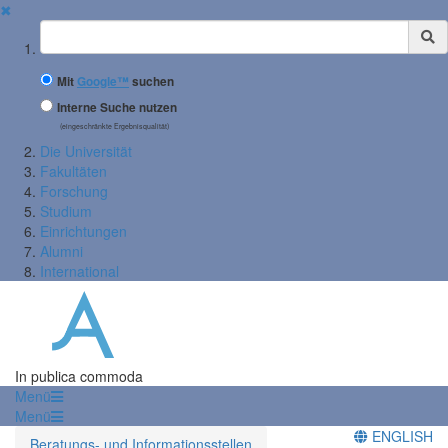
✖
Suchbegriff
Mit
Google™
suchen
Interne Suche nutzen
(eingeschränkte Ergebnisqualität)
Die Universität
Fakultäten
Forschung
Studium
Einrichtungen
Alumni
International
In publica commoda
Menü
Menü
ENGLISH
Beratungs- und Informationsstellen