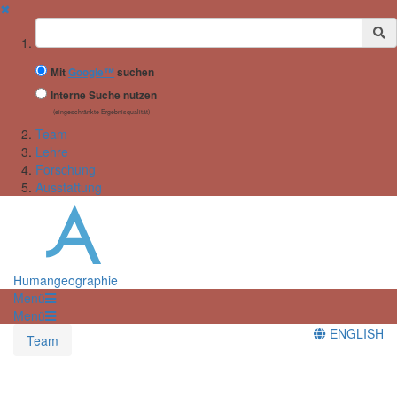
✖
Suchbegriff
Mit
Google™
suchen
Interne Suche nutzen
(eingeschränkte Ergebnisqualität)
Team
Lehre
Forschung
Ausstattung
Humangeographie
Menü
Menü
ENGLISH
Team