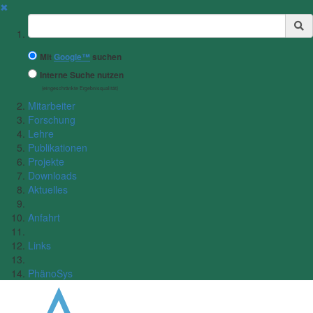
✖
Suchbegriff
Mit
Google™
suchen
Interne Suche nutzen
(eingeschränkte Ergebnisqualität)
Mitarbeiter
Forschung
Lehre
Publikationen
Projekte
Downloads
Aktuelles
Anfahrt
Links
PhänoSys