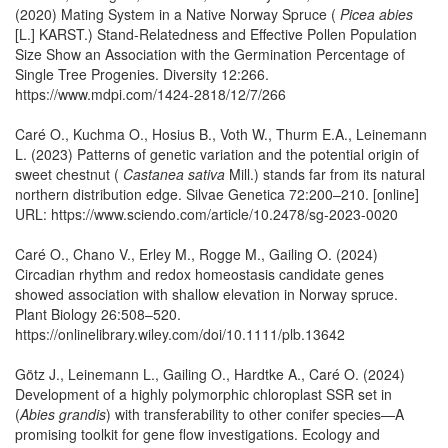
(2020) Mating System in a Native Norway Spruce (
Picea abies
[L.] KARST.) Stand-Relatedness and Effective Pollen Population
Size Show an Association with the Germination Percentage of
Single Tree Progenies. Diversity 12:266.
https://www.mdpi.com/1424-2818/12/7/266
Caré O., Kuchma O., Hosius B., Voth W., Thurm E.A., Leinemann
L. (2023) Patterns of genetic variation and the potential origin of
sweet chestnut (
Castanea sativa
Mill.) stands far from its natural
northern distribution edge. Silvae Genetica 72:200–210. [online]
URL: https://www.sciendo.com/article/10.2478/sg-2023-0020
Caré O., Chano V., Erley M., Rogge M., Gailing O. (2024)
Circadian rhythm and redox homeostasis candidate genes
showed association with shallow elevation in Norway spruce.
Plant Biology 26:508–520.
https://onlinelibrary.wiley.com/doi/10.1111/plb.13642
Götz J., Leinemann L., Gailing O., Hardtke A., Caré O. (2024)
Development of a highly polymorphic chloroplast SSR set in
(
Abies grandis
) with transferability to other conifer species—A
promising toolkit for gene flow investigations. Ecology and