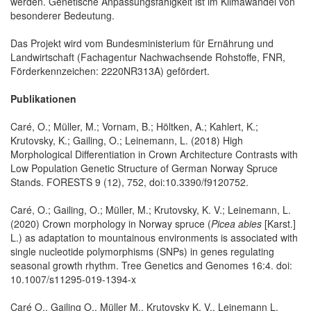
werden. Genetische Anpassungsfähigkeit ist im Klimawandel von
besonderer Bedeutung.
Das Projekt wird vom Bundesministerium für Ernährung und
Landwirtschaft (Fachagentur Nachwachsende Rohstoffe, FNR,
Förderkennzeichen: 2220NR313A) gefördert.
Publikationen
Caré, O.; Müller, M.; Vornam, B.; Höltken, A.; Kahlert, K.;
Krutovsky, K.; Gailing, O.; Leinemann, L. (2018) High
Morphological Differentiation in Crown Architecture Contrasts with
Low Population Genetic Structure of German Norway Spruce
Stands. FORESTS 9 (12), 752, doi:10.3390/f9120752.
Caré, O.; Gailing, O.; Müller, M.; Krutovsky, K. V.; Leinemann, L.
(2020) Crown morphology in Norway spruce (
Picea abies
[Karst.]
L.) as adaptation to mountainous environments is associated with
single nucleotide polymorphisms (SNPs) in genes regulating
seasonal growth rhythm. Tree Genetics and Genomes 16:4. doi:
10.1007/s11295-019-1394-x
Caré O., Gailing O., Müller M., Krutovsky K. V., Leinemann L.