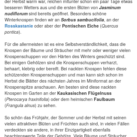
der Herbst warm war, reichen mitunter schon ein paar Tage etwas
besseren Wetters aus und die ersten Blüten von
Jasminum
nudiflorum
sind bereits geöffnet. Besonders schöne
Winterknospen finden wir an
Sorbus sambucifolia
, an der
Rosskastanie
oder aber der
Pontischen Eiche
(
Quercus
pontica
).
Für die allermeisten ist es eine Selbstverständlichkeit, dass die
Knospen der Bäume und Sträucher mit mehr oder weniger vielen
Knospenschuppen vor den Härten des Winters geschützt sind.
Bei einigen Gehölzen sind die Knospenschuppen verharzt,
behaart, klebrig oder bereift. Bei nackten Knospen fehlen diese
schützenden Knospenschuppen und man kann sich schon im
Herbst die Blätter des nächsten Jahres im Miniformat an der
Knospenspitze anschauen. Am besten sind diese nackten
Knospen im Garten an der
Kaukasischen Flügelnuss
(
Pterocarya fraxinifolia
) oder dem heimischen
Faulbaum
(
Frangula alnus
) zu sehen.
So schön das Frühjahr, der Sommer und der Herbst mit seinen
vielen attraktiven Blüten und Früchten auch sind, in vielen Fällen
verdeckten sie andere, in ihrer Einzigartigkeit ebenfalls
beachtenswerte Teile der Gehölze. Viele Bäume und Sträucher