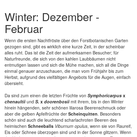
Winter: Dezember -
Februar
Wenn die ersten Nachtfröste über den Forstbotanischen Garten
gezogen sind, gibt es wirklich eine kurze Zeit, in der scheinbar
alles ruht. Das ist die Zeit der aufmerksamen Besucher; für
Naturfreunde, die sich von den kahlen Laubbäumen nicht
entmutigen lassen und sich die Mühe machen, sich all die Dinge
einmal genauer anzuschauen, die man vom Frühjahr bis zum
Herbst, aufgrund des vielfältigen Angebots für die Augen, einfach
übersieht.
Da sind zum einen die letzten Früchte von
Symphoricarpus
x
chenaultii
und
S
. x
doorenbosii
mit ihrem, bis in den Winter
hinein hängenden, sehr schönen lilarosa Beerenschmuck oder
aber die gelben Apfelfrüchte der
Scheinquitten
. Besonders
schön sind auch die leuchtend scharlachroten Beeren des
heimischen
Schneeballs
Viburnum opulus
, wenn sie von Raureif,
Eis oder Schnee überzogen sind und in der Sonne glitzern. Wenn