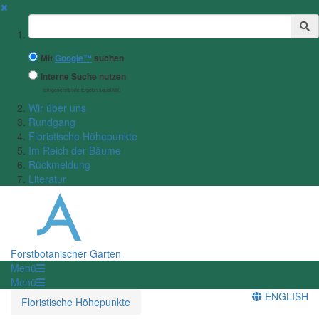
✖
Suchbegriff
Mit
Google™
suchen
Interne Suche nutzen
(eingeschränkte Ergebnisqualität)
Wir über uns
Rundgang
Floristische Höhepunkte
Im Reich der Bäume
Rückmeldung
Literatur
Forstbotanischer Garten
Menü
Menü
ENGLISH
Floristische Höhepunkte