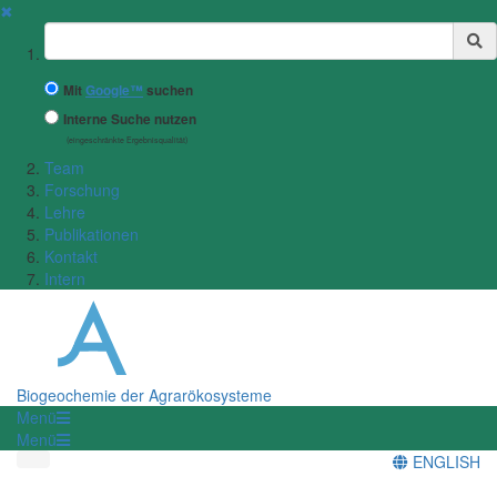
✖
Suchbegriff
Mit
Google™
suchen
Interne Suche nutzen
(eingeschränkte Ergebnisqualität)
Team
Forschung
Lehre
Publikationen
Kontakt
Intern
Biogeochemie der Agrarökosysteme
Menü
Menü
ENGLISH