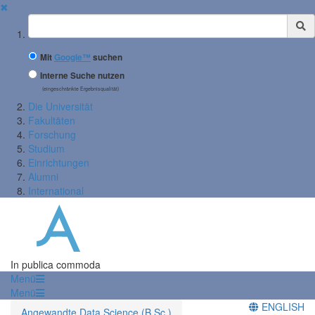
✖
Suchbegriff
Mit
Google™
suchen
Interne Suche nutzen
(eingeschränkte Ergebnisqualität)
Die Universität
Fakultäten
Forschung
Studium
Einrichtungen
Alumni
International
In publica commoda
Menü
Menü
ENGLISH
Angewandte Data Science (B.Sc.)