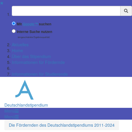
✖
Suchbegriff
Mit
Google™
suchen
Interne Suche nutzen
(eingeschränkte Ergebnisqualität)
Aktuelles
Home
Über das Stipendium
Informationen für Fördernde
Informationen für Studierende
Deutschlandstipendium
Menü
Menü
Die Fördernden des Deutschlandstipendiums 2011-2024