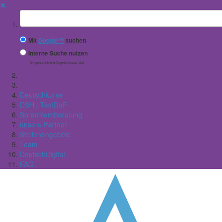
✖
Suchbegriff
Mit
Google™
suchen
Interne Suche nutzen
(eingeschränkte Ergebnisqualität)
Deutschkurse
DSH / TestDaF
Sprachlernberatung
unsere Partner
Stellenangebote
Team
DeutschDigital
FAQ