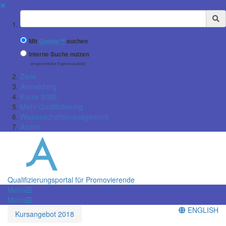
✖
Suchbegriff
Mit
Google™
suchen
Interne Suche nutzen
(eingeschränkte Ergebnisqualität)
Ziele
Anmeldung
Kurse 2026
Mehr Qualifizierung
Wissenschaftsmanagement
Archiv
Qualifizierungsportal für Promovierende
Menü
Menü
ENGLISH
Kursangebot 2018