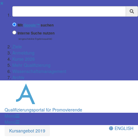
✖
Suchbegriff
Mit
Google™
suchen
Interne Suche nutzen
(eingeschränkte Ergebnisqualität)
Ziele
Anmeldung
Kurse 2026
Mehr Qualifizierung
Wissenschaftsmanagement
Archiv
Qualifizierungsportal für Promovierende
Menü
Menü
ENGLISH
Kursangebot 2019