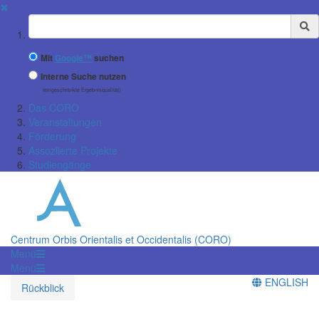
✖
Suchbegriff
Mit
Google™
suchen
Interne Suche nutzen
(eingeschränkte Ergebnisqualität)
Das CORO
Veranstaltungen
Förderung
Assoziierte Projekte
Studiengänge
Centrum Orbis Orientalis et Occidentalis (CORO)
Menü
Menü
ENGLISH
Rückblick