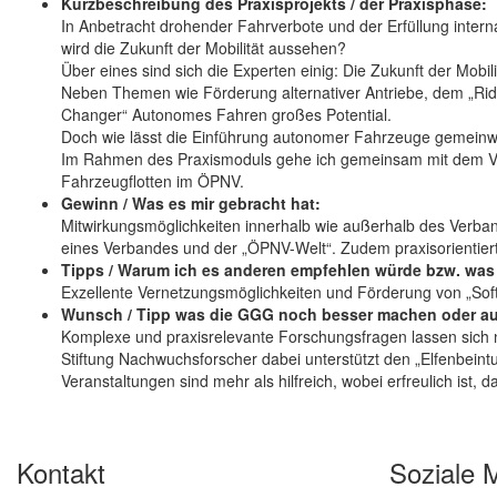
Kurzbeschreibung des Praxisprojekts / der Praxisphase:
In Anbetracht drohender Fahrverbote und der Erfüllung inter
wird die Zukunft der Mobilität aussehen?
Über eines sind sich die Experten einig: Die Zukunft der Mobili
Neben Themen wie Förderung alternativer Antriebe, dem „Ride
Changer“ Autonomes Fahren großes Potential.
Doch wie lässt die Einführung autonomer Fahrzeuge gemeinwohl
Im Rahmen des Praxismoduls gehe ich gemeinsam mit dem VD
Fahrzeugflotten im ÖPNV.
Gewinn / Was es mir gebracht hat:
Mitwirkungsmöglichkeiten innerhalb wie außerhalb des Verband
eines Verbandes und der „ÖPNV-Welt“. Zudem praxisorientiert
Tipps / Warum ich es anderen empfehlen würde bzw. was 
Exzellente Vernetzungsmöglichkeiten und Förderung von „Soft-S
Wunsch / Tipp was die GGG noch besser machen oder auf 
Komplexe und praxisrelevante Forschungsfragen lassen sich n
Stiftung Nachwuchsforscher dabei unterstützt den „Elfenbeint
Veranstaltungen sind mehr als hilfreich, wobei erfreulich is
Kontakt
Soziale 