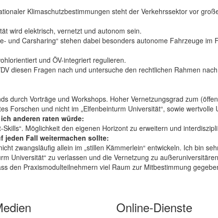
nationaler Klimaschutzbestimmungen steht der Verkehrssektor vor groß
tät wird elektrisch, vernetzt und autonom sein.
- und Carsharing“ stehen dabei besonders autonome Fahrzeuge im Foku
orientiert und ÖV-integriert regulieren.
V diesen Fragen nach und untersuche den rechtlichen Rahmen nach 
s durch Vorträge und Workshops. Hoher Vernetzungsgrad zum (öffentliche
es Forschen und nicht im „Elfenbeinturm Universität“, sowie wertvoll
ich anderen raten würde:
kills“. Möglichkeit den eigenen Horizont zu erweitern und interdiszipl
jeden Fall weitermachen sollte:
icht zwangsläufig allein im „stillen Kämmerlein“ entwickeln. Ich bin 
urm Universität“ zu verlassen und die Vernetzung zu außeruniversitäre
t, dass den Praxismodulteilnehmern viel Raum zur Mitbestimmung gegeb
Medien
Online-Dienste