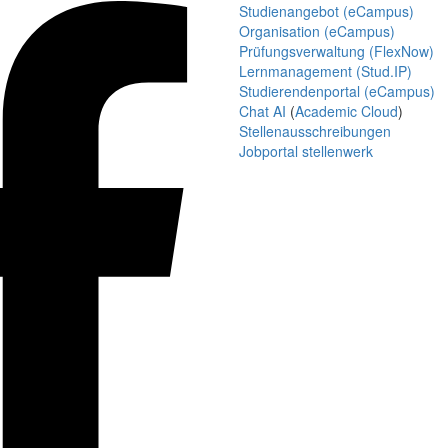
Studienangebot (eCampus)
Organisation (eCampus)
Prüfungsverwaltung (FlexNow)
Lernmanagement (Stud.IP)
Studierendenportal (eCampus)
Chat AI
(
Academic Cloud
)
Stellenausschreibungen
Jobportal stellenwerk