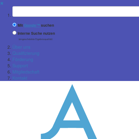
✖
Suchbegriff
Mit
Google™
suchen
Interne Suche nutzen
(eingeschränkte Ergebnisqualität)
Über uns
Qualifizierung
Förderung
Support
Mitgliedschaft
Kontakt