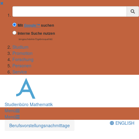
✖
Suchbegriff
Mit
Google™
suchen
Interne Suche nutzen
(eingeschränkte Ergebnisqualität)
Studium
Promotion
Forschung
Personen
Service
Studienbüro Mathematik
Menü
Menü
ENGLISH
Berufsvorstellungsnachmittage