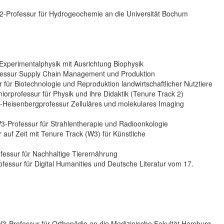
W2-Professur für Hydrogeochemie an die Universität Bochum
 Experimentalphysik mit Ausrichtung Biophysik
rofessur Supply Chain Management und Produktion
r für Biotechnologie und Reproduktion landwirtschaftlicher Nutztiere
niorprofessur für Physik und ihre Didaktik (Tenure Track 2)
W2-Heisenbergprofessur Zelluläres und molekulares Imaging
 W3-Professur für Strahlentherapie und Radioonkologie
r auf Zeit mit Tenure Track (W3) für Künstliche
ofessur für Nachhaltige Tierernährung
ofessur für Digital Humanities und Deutsche Literatur vom 17.
 W3-Professur für Orthopädie an die Medizinische Fakultät Hamburg