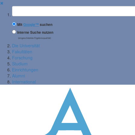
✖
Suchbegriff
Mit
Google™
suchen
Interne Suche nutzen
(eingeschränkte Ergebnisqualität)
Die Universität
Fakultäten
Forschung
Studium
Einrichtungen
Alumni
International