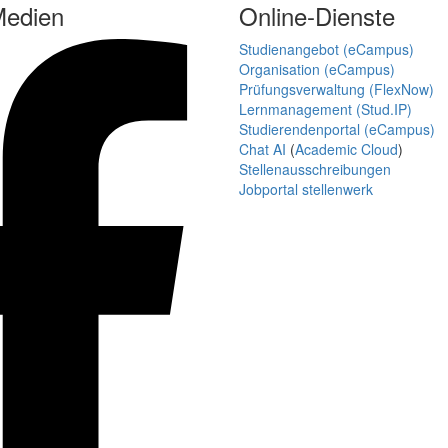
Medien
Online-Dienste
Studienangebot (eCampus)
Organisation (eCampus)
Prüfungsverwaltung (FlexNow)
Lernmanagement (Stud.IP)
Studierendenportal (eCampus)
Chat AI
(
Academic Cloud
)
Stellenausschreibungen
Jobportal stellenwerk