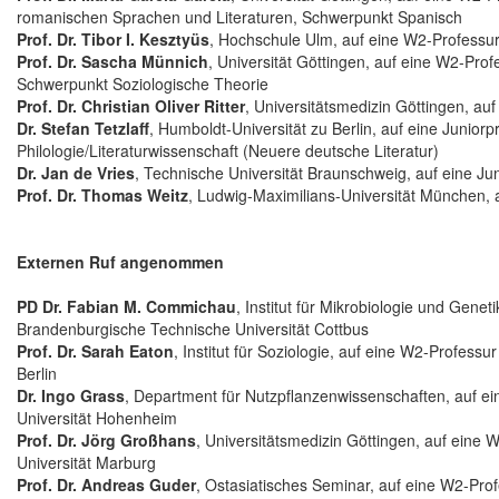
romanischen Sprachen und Literaturen, Schwerpunkt Spanisch
Prof. Dr. Tibor I. Kesztyüs
, Hochschule Ulm, auf eine W2-Professu
Prof. Dr. Sascha Münnich
, Universität Göttingen, auf eine W2-Prof
Schwerpunkt Soziologische Theorie
Prof. Dr. Christian Oliver Ritter
, Universitätsmedizin Göttingen, au
Dr. Stefan Tetzlaff
, Humboldt-Universität zu Berlin, auf eine Junior
Philologie/Literaturwissenschaft (Neuere deutsche Literatur)
Dr. Jan de Vries
, Technische Universität Braunschweig, auf eine Ju
Prof. Dr. Thomas Weitz
, Ludwig-Maximilians-Universität München, 
Externen Ruf angenommen
PD Dr. Fabian M. Commichau
, Institut für Mikrobiologie und Genet
Brandenburgische Technische Universität Cottbus
Prof. Dr. Sarah Eaton
, Institut für Soziologie, auf eine W2-Profess
Berlin
Dr. Ingo Grass
, Department für Nutzpflanzenwissenschaften, auf e
Universität Hohenheim
Prof. Dr. Jörg Großhans
, Universitätsmedizin Göttingen, auf eine 
Universität Marburg
Prof. Dr. Andreas Guder
, Ostasiatisches Seminar, auf eine W2-Prof