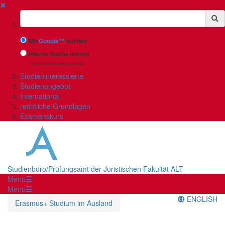
✖
Suchbegriff
Mit
Google™
suchen
Interne Suche nutzen
(eingeschränkte Ergebnisqualität)
Studieninteressierte
Studienangebot
International
rechtliche Grundlagen
Examenskurs
Studienbüro/Prüfungsamt der Juristischen Fakultät ALT
Menü
Menü
ENGLISH
Erasmus+ Studium im Ausland