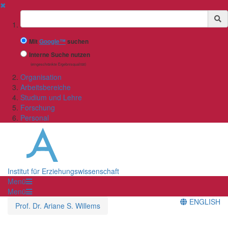
✖
Suchbegriff
Mit
Google™
suchen
Interne Suche nutzen
(eingeschränkte Ergebnisqualität)
Organisation
Arbeitsbereiche
Studium und Lehre
Forschung
Personal
Institut für Erziehungswissenschaft
Menü
Menü
ENGLISH
Prof. Dr. Ariane S. Willems