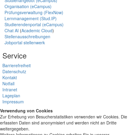
Studienangebot (eCampus)
Organisation (eCampus)
Prüfungsverwaltung (FlexNow)
Lernmanagement (Stud.IP)
Studierendenportal (eCampus)
Chat AI
(
Academic Cloud
)
Stellenausschreibungen
Jobportal stellenwerk
Service
Barrierefreiheit
Datenschutz
Kontakt
Notfall
Intranet
Lageplan
Impressum
Verwendung von Cookies
Zur Erhebung von Besucherstatistiken verwenden wir Cookies. Die
erfassten Daten sind anonymisiert und werden nicht an Dritte
weitergegeben.
Weitere Informationen zu Cookies erhalten Sie in unserer