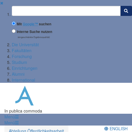
✖
Suchbegriff
Mit
Google™
suchen
Interne Suche nutzen
(eingeschränkte Ergebnisqualität)
Die Universität
Fakultäten
Forschung
Studium
Einrichtungen
Alumni
International
In publica commoda
Menü
Menü
ENGLISH
Abteilung Öffentlichkeitsarbeit