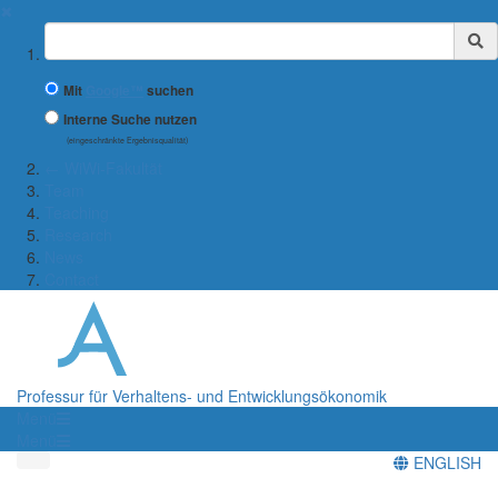
✖
Suchbegriff
Mit
Google™
suchen
Interne Suche nutzen
(eingeschränkte Ergebnisqualität)
← WiWi-Fakultät
Team
Teaching
Research
News
Contact
Professur für Verhaltens- und Entwicklungsökonomik
Menü
Menü
ENGLISH