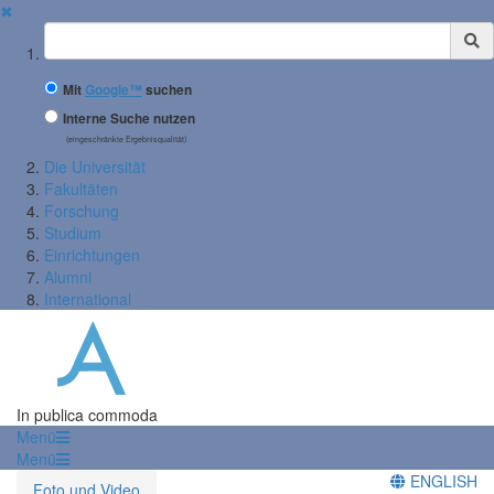
✖
Suchbegriff
Mit
Google™
suchen
Interne Suche nutzen
(eingeschränkte Ergebnisqualität)
Die Universität
Fakultäten
Forschung
Studium
Einrichtungen
Alumni
International
In publica commoda
Menü
Menü
ENGLISH
Foto und Video