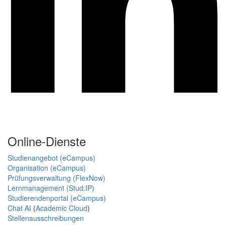
Online-Dienste
Studienangebot (eCampus)
Organisation (eCampus)
Prüfungsverwaltung (FlexNow)
Lernmanagement (Stud.IP)
Studierendenportal (eCampus)
Chat AI
(
Academic Cloud
)
Stellenausschreibungen