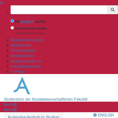
✖
Suchbegriff
Mit
Google™
suchen
Interne Suche nutzen
(eingeschränkte Ergebnisqualität)
Studieninteressierte
Studierende
Promovierende
Mitarbeitende
Ansprechpersonen
Fakultätsstartseite
O-Phase
Studienbüro der Sozialwissenschaftlichen Fakultät
Menü
Menü
ENGLISH
Auslandsaufenthalt im Studium