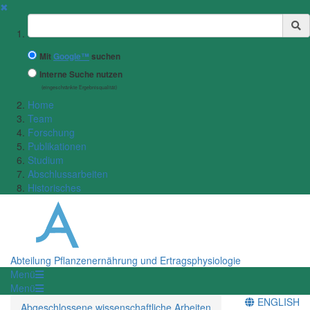
✖
Suchbegriff
Mit
Google™
suchen
Interne Suche nutzen
(eingeschränkte Ergebnisqualität)
Home
Team
Forschung
Publikationen
Studium
Abschlussarbeiten
Historisches
Abteilung Pflanzenernährung und Ertragsphysiologie
Menü
Menü
ENGLISH
Abgeschlossene wissenschaftliche Arbeiten