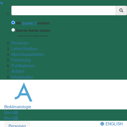
✖
Suchbegriff
Mit
Google™
suchen
Interne Suche nutzen
(eingeschränkte Ergebnisqualität)
Personen
Lehre/Studium
Abschlussarbeiten
Forschung
Publikationen
Anfahrt
Infrastruktur
Bioklimatologie
Menü
Menü
ENGLISH
Personen