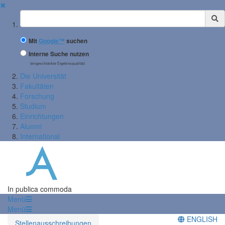
✖
Suchbegriff
Mit
Google™
suchen
Interne Suche nutzen
(eingeschränkte Ergebnisqualität)
Die Universität
Fakultäten
Forschung
Studium
Einrichtungen
Alumni
International
In publica commoda
Menü
Menü
ENGLISH
Stellenausschreibungen