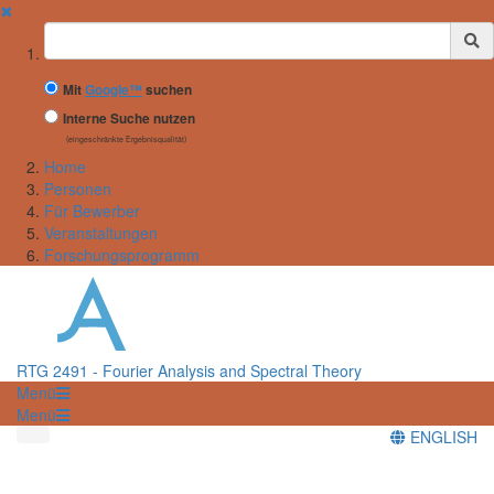
✖
Suchbegriff
Mit
Google™
suchen
Interne Suche nutzen
(eingeschränkte Ergebnisqualität)
Home
Personen
Für Bewerber
Veranstaltungen
Forschungsprogramm
RTG 2491 - Fourier Analysis and Spectral Theory
Menü
Menü
ENGLISH