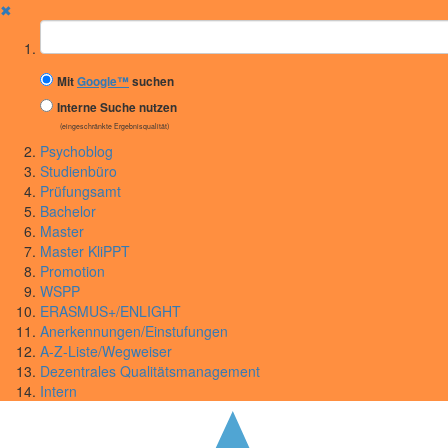
✖
Suchbegriff
Mit
Google™
suchen
Interne Suche nutzen
(eingeschränkte Ergebnisqualität)
Psychoblog
Studienbüro
Prüfungsamt
Bachelor
Master
Master KliPPT
Promotion
WSPP
ERASMUS+/ENLIGHT
Anerkennungen/Einstufungen
A-Z-Liste/Wegweiser
Dezentrales Qualitätsmanagement
Intern