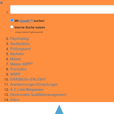
✖
Suchbegriff
Mit
Google™
suchen
Interne Suche nutzen
(eingeschränkte Ergebnisqualität)
Psychoblog
Studienbüro
Prüfungsamt
Bachelor
Master
Master KliPPT
Promotion
WSPP
ERASMUS+/ENLIGHT
Anerkennungen/Einstufungen
A-Z-Liste/Wegweiser
Dezentrales Qualitätsmanagement
Intern