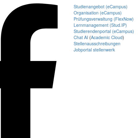
Studienangebot (eCampus)
Organisation (eCampus)
Prüfungsverwaltung (FlexNow)
Lernmanagement (Stud.IP)
Studierendenportal (eCampus)
Chat AI
(
Academic Cloud
)
Stellenausschreibungen
Jobportal stellenwerk