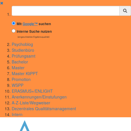
✖
Suchbegriff
Mit
Google™
suchen
Interne Suche nutzen
(eingeschränkte Ergebnisqualität)
Psychoblog
Studienbüro
Prüfungsamt
Bachelor
Master
Master KliPPT
Promotion
WSPP
ERASMUS+/ENLIGHT
Anerkennungen/Einstufungen
A-Z-Liste/Wegweiser
Dezentrales Qualitätsmanagement
Intern