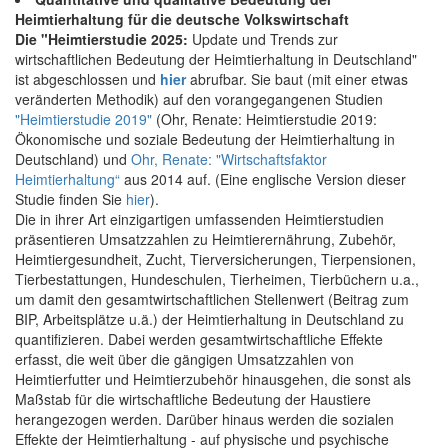
Heimtierhaltung für die deutsche Volkswirtschaft
Die "Heimtierstudie 2025:
Update und Trends zur
wirtschaftlichen Bedeutung der Heimtierhaltung in Deutschland"
ist abgeschlossen und
hier
abrufbar. Sie baut (mit einer etwas
veränderten Methodik) auf den vorangegangenen Studien
"Heimtierstudie 2019"
(Ohr, Renate: Heimtierstudie 2019:
Ökonomische und soziale Bedeutung der Heimtierhaltung in
Deutschland) und
Ohr, Renate: "Wirtschaftsfaktor
Heimtierhaltung“
aus 2014 auf. (Eine englische Version dieser
Studie finden Sie
hier
).
Die in ihrer Art einzigartigen umfassenden Heimtierstudien
präsentieren Umsatzzahlen zu Heimtierernährung, Zubehör,
Heimtiergesundheit, Zucht, Tierversicherungen, Tierpensionen,
Tierbestattungen, Hundeschulen, Tierheimen, Tierbüchern u.a.,
um damit den gesamtwirtschaftlichen Stellenwert (Beitrag zum
BIP, Arbeitsplätze u.ä.) der Heimtierhaltung in Deutschland zu
quantifizieren. Dabei werden gesamtwirtschaftliche Effekte
erfasst, die weit über die gängigen Umsatzzahlen von
Heimtierfutter und Heimtierzubehör hinausgehen, die sonst als
Maßstab für die wirtschaftliche Bedeutung der Haustiere
herangezogen werden. Darüber hinaus werden die sozialen
Effekte der Heimtierhaltung - auf physische und psychische