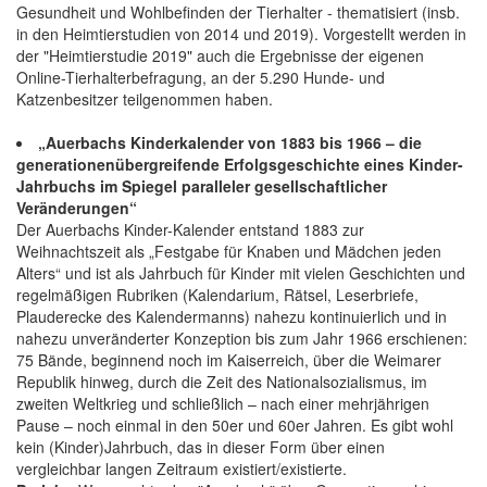
Gesundheit und Wohlbefinden der Tierhalter - thematisiert (insb.
in den Heimtierstudien von 2014 und 2019). Vorgestellt werden in
der "Heimtierstudie 2019" auch die Ergebnisse der eigenen
Online-Tierhalterbefragung, an der 5.290 Hunde- und
Katzenbesitzer teilgenommen haben.
„Auerbachs Kinderkalender von 1883 bis 1966 – die
generationenübergreifende Erfolgsgeschichte eines Kinder-
Jahrbuchs im Spiegel paralleler gesellschaftlicher
Veränderungen“
Der Auerbachs Kinder-Kalender entstand 1883 zur
Weihnachtszeit als „Festgabe für Knaben und Mädchen jeden
Alters“ und ist als Jahrbuch für Kinder mit vielen Geschichten und
regelmäßigen Rubriken (Kalendarium, Rätsel, Leserbriefe,
Plauderecke des Kalendermanns) nahezu kontinuierlich und in
nahezu unveränderter Konzeption bis zum Jahr 1966 erschienen:
75 Bände, beginnend noch im Kaiserreich, über die Weimarer
Republik hinweg, durch die Zeit des Nationalsozialismus, im
zweiten Weltkrieg und schließlich – nach einer mehrjährigen
Pause – noch einmal in den 50er und 60er Jahren. Es gibt wohl
kein (Kinder)Jahrbuch, das in dieser Form über einen
vergleichbar langen Zeitraum existiert/existierte.