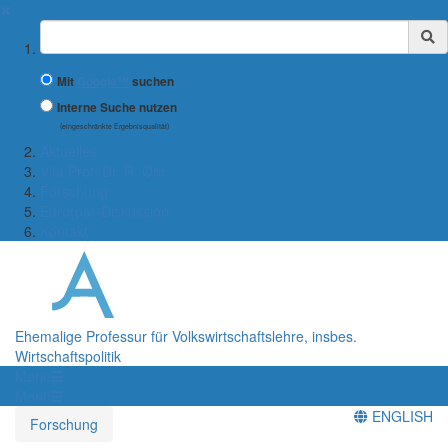
✖
Suchbegriff
Mit
Google™
suchen
Interne Suche nutzen
(eingeschränkte Ergebnisqualität)
Aktuelles
Vita Prof. Dr. R. Ohr
Forschung
Euro(pa)-Diskussion
Kontakt
Ehemalige Professur für Volkswirtschaftslehre, insbes.
Wirtschaftspolitik
Menü
Menü
ENGLISH
Forschung