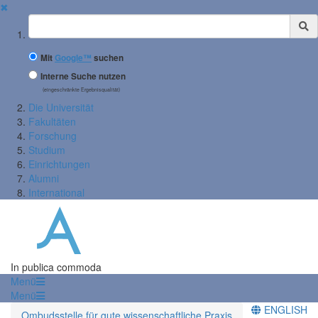
✖
Suchbegriff
Mit
Google™
suchen
Interne Suche nutzen
(eingeschränkte Ergebnisqualität)
Die Universität
Fakultäten
Forschung
Studium
Einrichtungen
Alumni
International
In publica commoda
Menü
Menü
ENGLISH
Ombudsstelle für gute wissenschaftliche Praxis