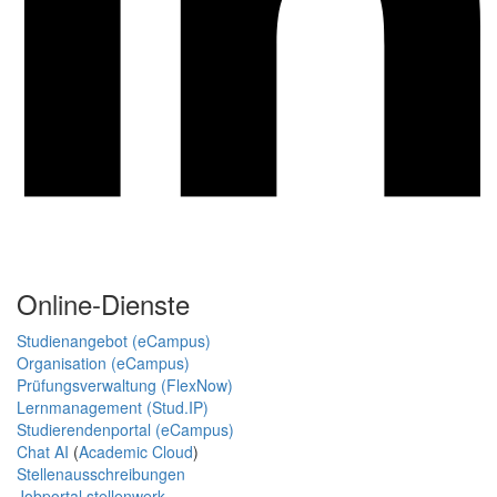
Online-Dienste
Studienangebot (eCampus)
Organisation (eCampus)
Prüfungsverwaltung (FlexNow)
Lernmanagement (Stud.IP)
Studierendenportal (eCampus)
Chat AI
(
Academic Cloud
)
Stellenausschreibungen
Jobportal stellenwerk