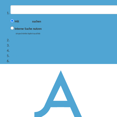
✖
Suchbegriff
Mit
Google™
suchen
Interne Suche nutzen
(eingeschränkte Ergebnisqualität)
Studium
Promotion
Forschung
Personen
Service