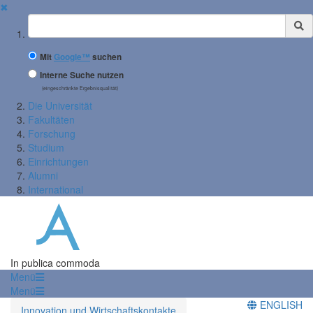
✖
Suchbegriff
Mit
Google™
suchen
Interne Suche nutzen
(eingeschränkte Ergebnisqualität)
Die Universität
Fakultäten
Forschung
Studium
Einrichtungen
Alumni
International
In publica commoda
Menü
Menü
ENGLISH
Innovation und Wirtschaftskontakte