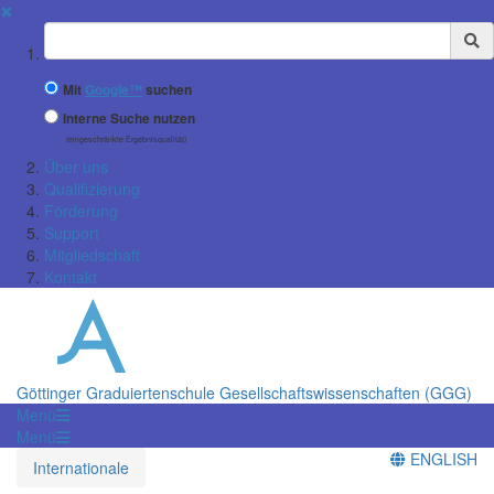
✖
Suchbegriff
Mit
Google™
suchen
Interne Suche nutzen
(eingeschränkte Ergebnisqualität)
Über uns
Qualifizierung
Förderung
Support
Mitgliedschaft
Kontakt
Göttinger Graduiertenschule Gesellschaftswissenschaften (GGG)
Menü
Menü
ENGLISH
Internationale