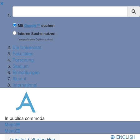
✖
Suchbegriff
Mit
Google™
suchen
Interne Suche nutzen
(eingeschränkte Ergebnisqualität)
Die Universität
Fakultäten
Forschung
Studium
Einrichtungen
Alumni
International
In publica commoda
Menü
Menü
ENGLISH
Transfer & Startup Hub