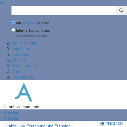
✖
Suchbegriff
Mit
Google™
suchen
Interne Suche nutzen
(eingeschränkte Ergebnisqualität)
Die Universität
Fakultäten
Forschung
Studium
Einrichtungen
Alumni
International
In publica commoda
Menü
Menü
ENGLISH
Abteilung Forschung und Transfer