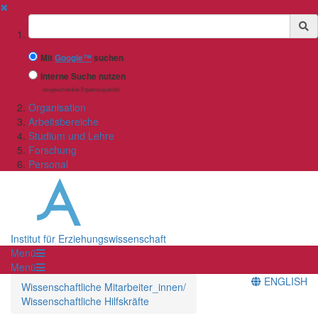
✖
Suchbegriff
Mit
Google™
suchen
Interne Suche nutzen
(eingeschränkte Ergebnisqualität)
Organisation
Arbeitsbereiche
Studium und Lehre
Forschung
Personal
Institut für Erziehungswissenschaft
Menü
Menü
ENGLISH
Wissenschaftliche Mitarbeiter_innen/
Wissenschaftliche Hilfskräfte