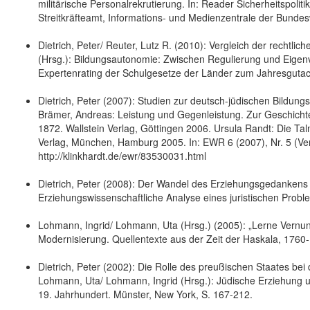
militärische Personalrekrutierung. In: Reader Sicherheitspol
Streitkräfteamt, Informations- und Medienzentrale der Bundes
Dietrich, Peter/ Reuter, Lutz R. (2010): Vergleich der rechtl
(Hrsg.): Bildungsautonomie: Zwischen Regulierung und Eigenv
Expertenrating der Schulgesetze der Länder zum Jahresguta
Dietrich, Peter (2007): Studien zur deutsch-jüdischen Bildun
Brämer, Andreas: Leistung und Gegenleistung. Zur Geschichte
1872. Wallstein Verlag, Göttingen 2006. Ursula Randt: Die Ta
Verlag, München, Hamburg 2005. In: EWR 6 (2007), Nr. 5 (Ver
http://klinkhardt.de/ewr/83530031.html
Dietrich, Peter (2008): Der Wandel des Erziehungsgedankens 
Erziehungswissenschaftliche Analyse eines juristischen Probl
Lohmann, Ingrid/ Lohmann, Uta (Hrsg.) (2005): „Lerne Vernu
Modernisierung. Quellentexte aus der Zeit der Haskala, 1760-
Dietrich, Peter (2002): Die Rolle des preußischen Staates bei
Lohmann, Uta/ Lohmann, Ingrid (Hrsg.): Jüdische Erziehung u
19. Jahrhundert. Münster, New York, S. 167-212.