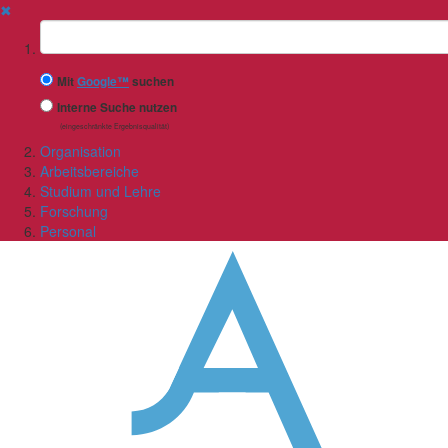
✖
Suchbegriff
Mit
Google™
suchen
Interne Suche nutzen
(eingeschränkte Ergebnisqualität)
Organisation
Arbeitsbereiche
Studium und Lehre
Forschung
Personal