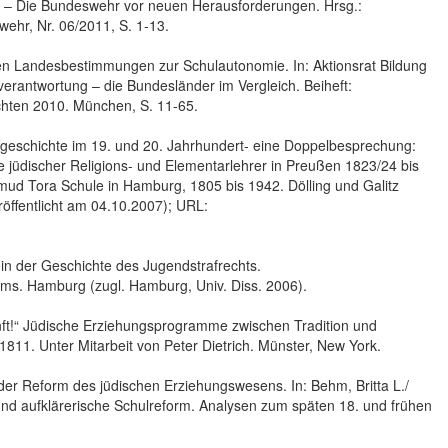
itik – Die Bundeswehr vor neuen Herausforderungen. Hrsg.:
wehr, Nr. 06/2011, S. 1-13.
ichen Landesbestimmungen zur Schulautonomie. In: Aktionsrat Bildung
erantwortung – die Bundesländer im Vergleich. Beiheft:
chten 2010. München, S. 11-65.
gsgeschichte im 19. und 20. Jahrhundert- eine Doppelbesprechung:
 jüdischer Religions- und Elementarlehrer in Preußen 1823/24 bis
lmud Tora Schule in Hamburg, 1805 bis 1942. Dölling und Galitz
öffentlicht am 04.10.2007); URL:
in der Geschichte des Jugendstrafrechts.
ems. Hamburg (zugl. Hamburg, Univ. Diss. 2006).
nft!“ Jüdische Erziehungsprogramme zwischen Tradition und
1811. Unter Mitarbeit von Peter Dietrich. Münster, New York.
 der Reform des jüdischen Erziehungswesens. In: Behm, Britta L./
nd aufklärerische Schulreform. Analysen zum späten 18. und frühen