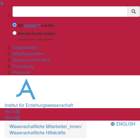
✖
Suchbegriff
Mit
Google™
suchen
Interne Suche nutzen
(eingeschränkte Ergebnisqualität)
Organisation
Arbeitsbereiche
Studium und Lehre
Forschung
Personal
Institut für Erziehungswissenschaft
Menü
Menü
ENGLISH
Wissenschaftliche Mitarbeiter_innen/
Wissenschaftliche Hilfskräfte