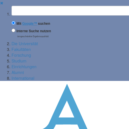
✖
Suchbegriff
Mit
Google™
suchen
Interne Suche nutzen
(eingeschränkte Ergebnisqualität)
Die Universität
Fakultäten
Forschung
Studium
Einrichtungen
Alumni
International