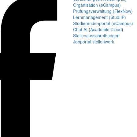
Organisation (eCampus)
Prüfungsverwaltung (FlexNow)
Lernmanagement (Stud.IP)
Studierendenportal (eCampus)
Chat AI
(
Academic Cloud
)
Stellenausschreibungen
Jobportal stellenwerk