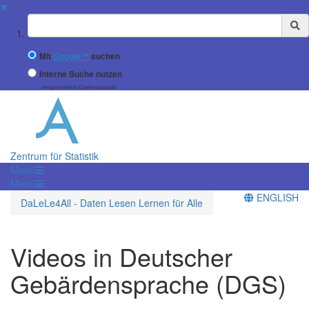
✖
Suchbegriff
Mit
Google™
suchen
Interne Suche nutzen
(eingeschränkte Ergebnisqualität)
Zentrum für Statistik
Menü
Menü
ENGLISH
DaLeLe4All - Daten Lesen Lernen für Alle
Videos in Deutscher
Gebärdensprache (DGS)