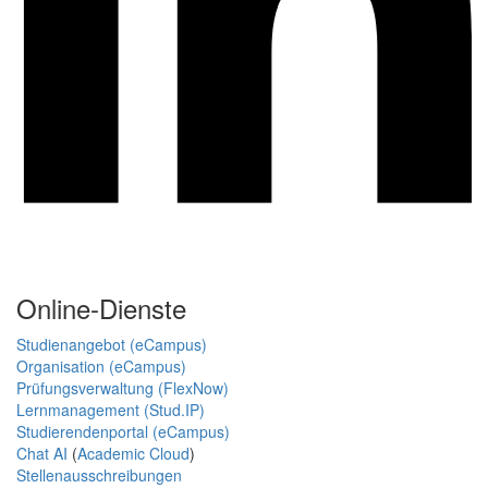
Online-Dienste
Studienangebot (eCampus)
Organisation (eCampus)
Prüfungsverwaltung (FlexNow)
Lernmanagement (Stud.IP)
Studierendenportal (eCampus)
Chat AI
(
Academic Cloud
)
Stellenausschreibungen