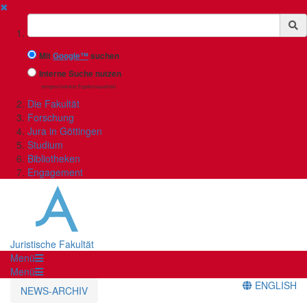
✖
Suchbegriff
Mit
Google™
suchen
Interne Suche nutzen
(eingeschränkte Ergebnisqualität)
Die Fakultät
Forschung
Jura in Göttingen
Studium
Bibliotheken
Engagement
Juristische Fakultät
Menü
Menü
ENGLISH
NEWS-ARCHIV