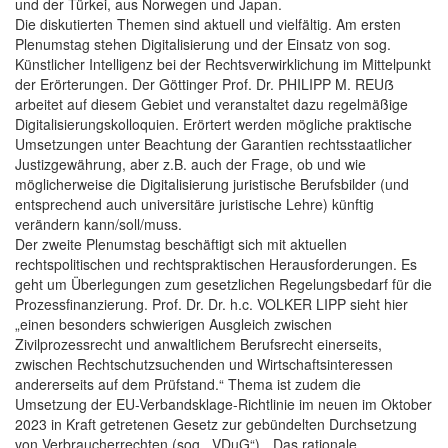
und der Türkei, aus Norwegen und Japan.
Die diskutierten Themen sind aktuell und vielfältig. Am ersten
Plenumstag stehen Digitalisierung und der Einsatz von sog.
Künstlicher Intelligenz bei der Rechtsverwirklichung im Mittelpunkt
der Erörterungen. Der Göttinger Prof. Dr. PHILIPP M. REUẞ
arbeitet auf diesem Gebiet und veranstaltet dazu regelmäßige
Digitalisierungskolloquien. Erörtert werden mögliche praktische
Umsetzungen unter Beachtung der Garantien rechtsstaatlicher
Justizgewährung, aber z.B. auch der Frage, ob und wie
möglicherweise die Digitalisierung juristische Berufsbilder (und
entsprechend auch universitäre juristische Lehre) künftig
verändern kann/soll/muss.
Der zweite Plenumstag beschäftigt sich mit aktuellen
rechtspolitischen und rechtspraktischen Herausforderungen. Es
geht um Überlegungen zum gesetzlichen Regelungsbedarf für die
Prozessfinanzierung. Prof. Dr. Dr. h.c. VOLKER LIPP sieht hier
„einen besonders schwierigen Ausgleich zwischen
Zivilprozessrecht und anwaltlichem Berufsrecht einerseits,
zwischen Rechtschutzsuchenden und Wirtschaftsinteressen
andererseits auf dem Prüfstand.“ Thema ist zudem die
Umsetzung der EU-Verbandsklage-Richtlinie im neuen im Oktober
2023 in Kraft getretenen Gesetz zur gebündelten Durchsetzung
von Verbraucherrechten (sog. „VDuG“). „Das rationale