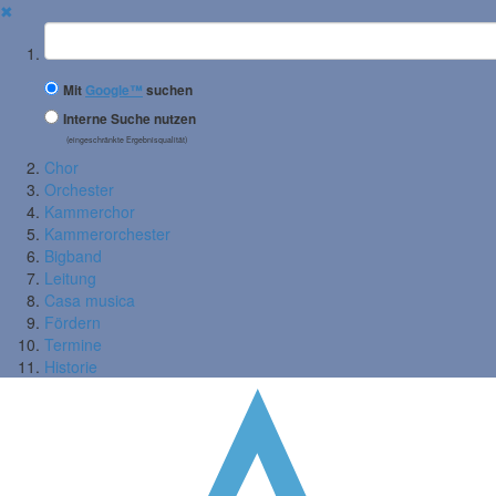
✖
Suchbegriff
Mit
Google™
suchen
Interne Suche nutzen
(eingeschränkte Ergebnisqualität)
Chor
Orchester
Kammerchor
Kammerorchester
Bigband
Leitung
Casa musica
Fördern
Termine
Historie