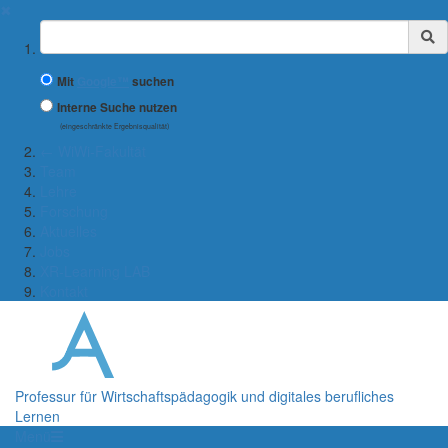
✖
Suchbegriff
Mit
Google™
suchen
Interne Suche nutzen
(eingeschränkte Ergebnisqualität)
← WiWi-Fakultät
Team
Lehre
Forschung
Aktuelles
Jobs
XR-Learning LAB
Kontakt
Professur für Wirtschaftspädagogik und digitales berufliches
Lernen
Menü