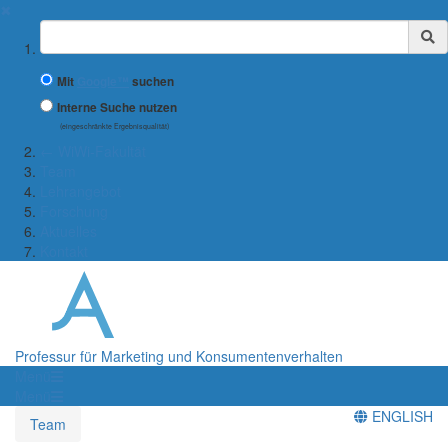
✖
Suchbegriff
Mit
Google™
suchen
Interne Suche nutzen
(eingeschränkte Ergebnisqualität)
← WiWi-Fakultät
Team
Lehrangebot
Forschung
Aktuelles
Kontakt
Professur für Marketing und Konsumentenverhalten
Menü
Menü
ENGLISH
Team