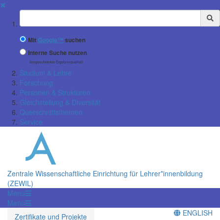
✖
Suchbegriff
Mit
Google™
suchen
Interne Suche nutzen
(eingeschränkte Ergebnisqualität)
Studium & Lehre
Forschung
Personen & Strukturen
Gleichstellung & Diversität
Querschnittsthemen
Service
Zentrale Wissenschaftliche Einrichtung für Lehrer*innenbildung
(ZEWIL)
Menü
Menü
ENGLISH
Zertifikate und Projekte