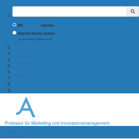
✖
Suchbegriff
Mit
Google™
suchen
Interne Suche nutzen
(eingeschränkte Ergebnisqualität)
← WiWi-Fakultät
Team
Lehrangebot
Forschung
Kooperationen
Aktuelles
Jobs
Kontakt
Professur für Marketing und Innovationsmanagement
Menü
Menü