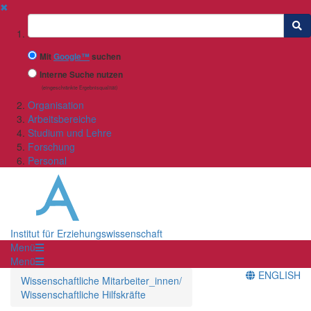
✖
Suchbegriff
Mit
Google™
suchen
Interne Suche nutzen
(eingeschränkte Ergebnisqualität)
Organisation
Arbeitsbereiche
Studium und Lehre
Forschung
Personal
Institut für Erziehungswissenschaft
Menü
Menü
ENGLISH
Wissenschaftliche Mitarbeiter_innen/
Wissenschaftliche Hilfskräfte