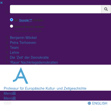
✖
Suchbegriff
Mit
Google™
suchen
Interne Suche nutzen
(eingeschränkte Ergebnisqualität)
Benjamin Möckel
Petra Terhoeven
Team
Lehre
Die 'Zeit' der Demokratie
'Raue' Nachkriegsdemokratien
Professur für Europäische Kultur- und Zeitgeschichte
Menü
Menü
ENGLISH