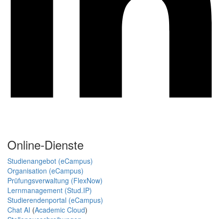
Online-Dienste
Studienangebot (eCampus)
Organisation (eCampus)
Prüfungsverwaltung (FlexNow)
Lernmanagement (Stud.IP)
Studierendenportal (eCampus)
Chat AI
(
Academic Cloud
)