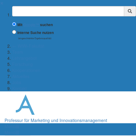
✖
Suchbegriff
Mit
Google™
suchen
Interne Suche nutzen
(eingeschränkte Ergebnisqualität)
← WiWi-Fakultät
Team
Lehrangebot
Forschung
Kooperationen
Aktuelles
Jobs
Kontakt
Professur für Marketing und Innovationsmanagement
Menü
Menü