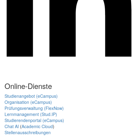
Online-Dienste
Studienangebot (eCampus)
Organisation (eCampus)
Prüfungsverwaltung (FlexNow)
Lernmanagement (Stud.IP)
Studierendenportal (eCampus)
Chat AI
(
Academic Cloud
)
Stellenausschreibungen