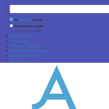
✖
Suchbegriff
Mit
Google™
suchen
Interne Suche nutzen
(eingeschränkte Ergebnisqualität)
Studium & Lehre
Forschung
Personen & Strukturen
Gleichstellung & Diversität
Querschnittsthemen
Service