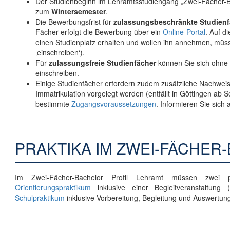
Der Studienbeginn im Lehramtsstudiengang „Zwei-Fächer-Bac
zum
Wintersemester
.
Die Bewerbungsfrist für
zulassungsbeschränkte Studienf
Fächer erfolgt die Bewerbung über ein
Online-Portal
. Auf d
einen Studienplatz erhalten und wollen ihn annehmen, müssen
‚einschreiben‘).
Für
zulassungsfreie Studienfächer
können Sie sich ohne
einschreiben.
Einige Studienfächer erfordern zudem zusätzliche Nachwei
Immatrikulation vorgelegt werden (entfällt in Göttingen 
bestimmte
Zugangsvoraussetzungen
. Informieren Sie sich 
PRAKTIKA IM ZWEI-FÄCHER
Im Zwei-Fächer-Bachelor Profil Lehramt müssen zwei p
Orientierungspraktikum
inklusive einer Begleitveranstaltun
Schulpraktikum
inklusive Vorbereitung, Begleitung und Auswertun