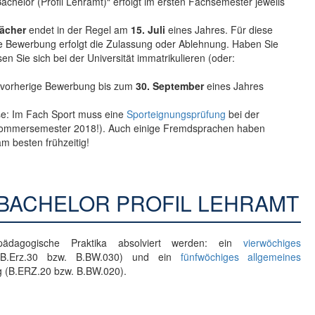
helor (Profil Lehramt)“ erfolgt im ersten Fachsemester jeweils
ächer
endet in der Regel am
15. Juli
eines Jahres. Für diese
ie Bewerbung erfolgt die Zulassung oder Ablehnung. Haben Sie
 Sie sich bei der Universität immatrikulieren (oder:
 vorherige Bewerbung bis zum
30. September
eines Jahres
se: Im Fach Sport muss eine
Sporteignungsprüfung
bei der
ab Sommersemester 2018!). Auch einige Fremdsprachen haben
am besten frühzeitig!
-BACHELOR PROFIL LEHRAMT
ädagogische Praktika absolviert werden: ein
vierwöchiges
g (B.Erz.30 bzw. B.BW.030) und ein
fünfwöchiges allgemeines
g (B.ERZ.20 bzw. B.BW.020).