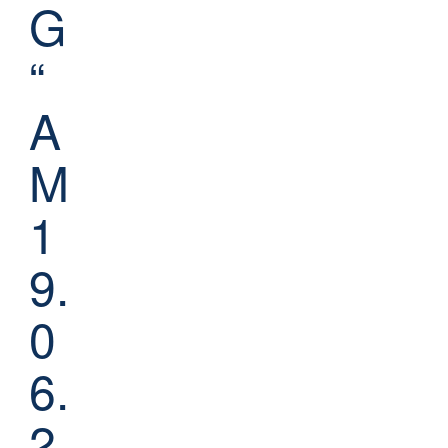
G
“
A
M
1
9.
0
6.
2