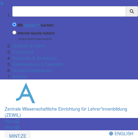
✖
Suchbegriff
Mit
Google™
suchen
Interne Suche nutzen
(eingeschränkte Ergebnisqualität)
Studium & Lehre
Forschung
Personen & Strukturen
Gleichstellung & Diversität
Querschnittsthemen
Service
Zentrale Wissenschaftliche Einrichtung für Lehrer*innenbildung
(ZEWIL)
Menü
Menü
ENGLISH
MINT:ZE