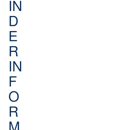
IN
D
E
R
IN
F
O
R
M