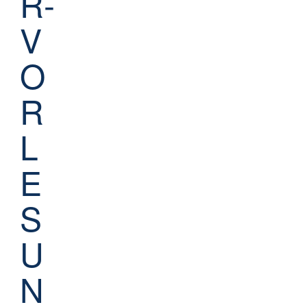
R-
V
O
R
L
E
S
U
N