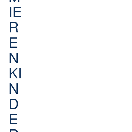
IE
R
E
N
KI
N
D
E