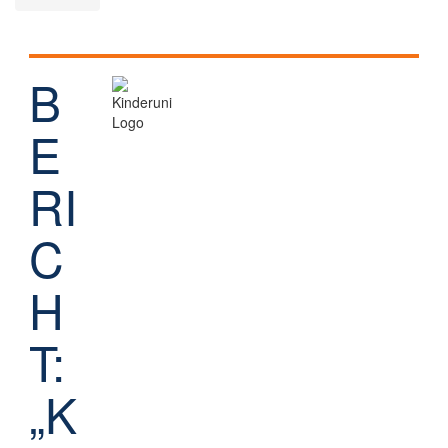
B
E
RI
C
H
T:
„K